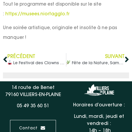
Tout le programme est disponible sur le site
:
https://musees.niortagglo.fr
Une soirée artistique, originale et insolite à ne pas
manquer !
PRÉCÉDENT
SUIVANT
Le Festival des Clowns de Niort arrive !
Fête de la Nature, Samedi 24 Mai
14 route de Benet
79160 VILLIERS-EN-PLAINE
Horaires d’ouverture :
05 49 35 60 51
Lundi, mardi, jeudi et
vendredi :
Contact
14h – 18h